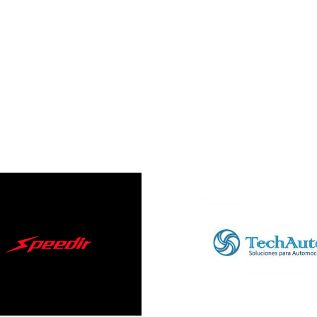
Techauto
Stalking 